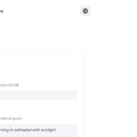
es
 hasta 20 MB
cribe el guión
ming in cathedral with sunlight