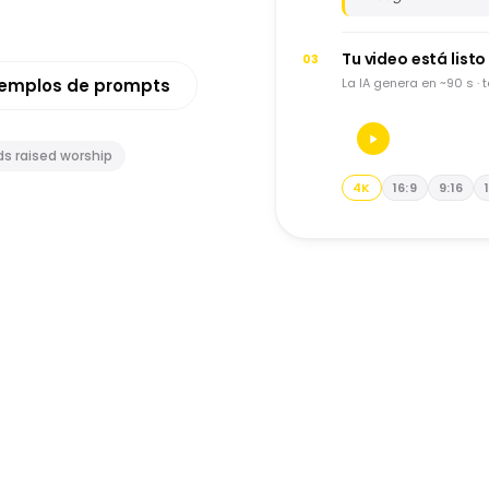
Tu video está listo
03
jemplos de prompts
La IA genera en ~90 s · 
s raised worship
4K
16:9
9:16