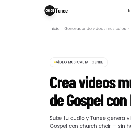
Tunee
I
Inicio
›
Generador de videos musicales
›
VÍDEO MUSICAL IA
·
GENRE
Crea videos m
de Gospel con 
Sube tu audio y Tunee genera v
Gospel con church choir — sin 