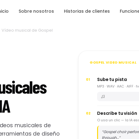
nicio
Sobre nosotros
Historias de clientes
Funcion
Vídeo musical de Gospel
GOSPEL VIDEO MUSICAL
usicales
Sube tu pista
01
MP3 · WAV · AAC · AIFF ·
IA
Describe tu visión
02
O usa un clic — la IA es
ideos musicales de
“
Gospel choir perfor
herramientas de diseño
through…
”